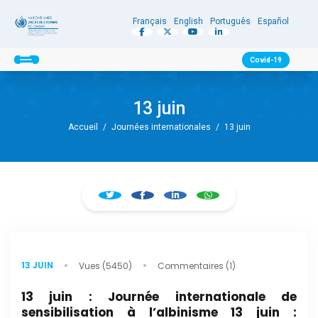
Français
English
Português
Español
Covid-19
13 juin
Accueil
/
Journées internationales
/
13 juin
13 JUIN
Vues (5450)
Commentaires (1)
13 juin : Journée internationale de
sensibilisation à l’albinisme 13 juin :