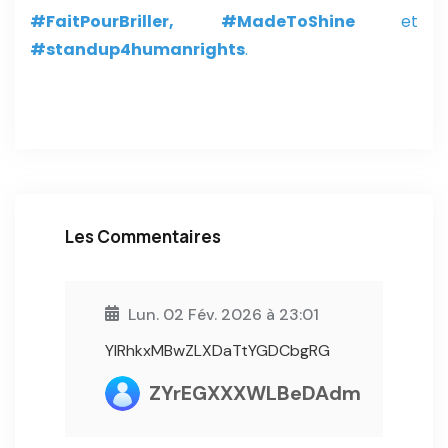
#FaitPourBriller,
#MadeToShine
et
#standup4humanrights
.
Les Commentaires
Lun. 02 Fév. 2026 à 23:01
YlRhkxMBwZLXDaTtYGDCbgRG
ZYrEGXXXWLBeDAdm