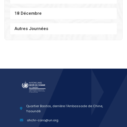
18 Décembre
Autres Journées
Quartier Bastos, derrière l'Ambassade de Chine,
Yaoundé
ohchr-caro@un.org