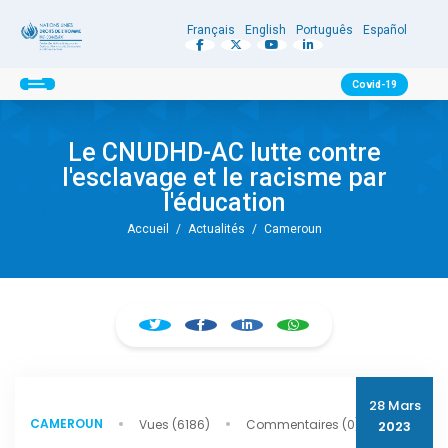
Français
English
Português
Español
Covid-19
Le CNUDHD-AC lutte contre
l'esclavage et le racisme par
l'éducation
Accueil
/
Actualités
/
Cameroun
28 Mars
CAMEROUN
Vues (6186)
Commentaires (0)
2023