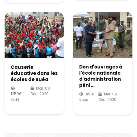
Don d'ouvrages à
Causerie
l'école nationale
éducative dans les
d'administration
écoles de Buéa
péni ...
Mar. 08
12596
Déc. 2020
11961
Mer. 09
vues
vues
Déc. 2020