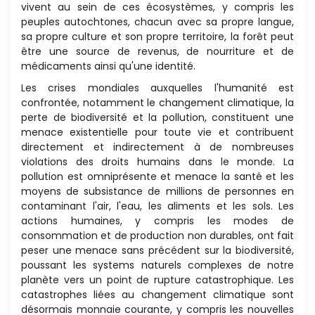
vivent au
sein de ces écosystèmes, y compris les
peuples autochtones,
chacun avec sa propre langue,
sa propre culture
et son propre territoire, la forêt peut
être une source de
revenus, de nourriture et de
médicaments ainsi qu'une
iden
ti
té.
Les crises mondiales auxquelles l'humanité est
confrontée, notamment le changement clima
ti
que, la
perte de biodiversité et la pollu
ti
on, cons
ti
tuent une
menace existen
ti
elle pour toute vie et contribuent
directement et indirectement à de nombreuses
viola
ti
ons des droits humains dans le monde. La
pollu
ti
on
est omniprésente et menace la santé et les
moyens de
subsistance de millions de personnes en
contaminant
l'air, l'eau, les aliments et les sols. Les
ac
ti
ons humaines,
y compris les modes de
consomma
ti
on et de produc
ti
on non durables, ont fait
peser une menace sans
précédent sur la biodiversité,
poussant les systems
naturels complexes de notre
planète vers un point de
rupture catastrophique. Les
catastrophes liées au
changement clima
ti
que sont
désormais monnaie
courante, y compris les nouvelles