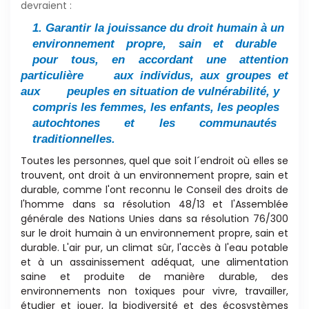
devraient :
1. Garantir la jouissance du droit humain à un
environnement propre, sain et durable
pour tous, en accordant une attention
particulière
aux individus, aux groupes et
aux
peuples en situation de vulnérabilité, y
compris les femmes, les enfants, les peoples
autochtones et les communautés
traditionnelles.
Toutes les personnes, quel que soit l´endroit où elles se
trouvent, ont droit à un environnement
p
ropre, sain et
durable, comme l'ont reconnu le Conseil des droits de
l'homme dans sa résolu
ti
on 48/13 et l'Assemblée
générale des Na
ti
ons Unies dans sa résolu
ti
on 76/300
sur le droit humain à un environnement propre, sain et
durable. L'air pur, un climat sûr, l'accès à l'eau potable
et à un assainissement adéquat, une alimenta
ti
on
saine
et produite de manière durable, des
environnements
non toxiques pour vivre, travailler,
étudier et jouer, la
biodiversité et des écosystèmes