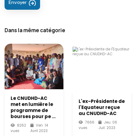
Envoyer
Dans la même catégorie
Le CNUDHD-AC
L'ex-Présidente de
met en lumière le
l'Equateur reçue
programme de
au CNUDHD-AC
bourses pour pe ...
7666
Jeu. 06
8262
Ven. 14
vues
Juil. 2023
vues
Avril 2023