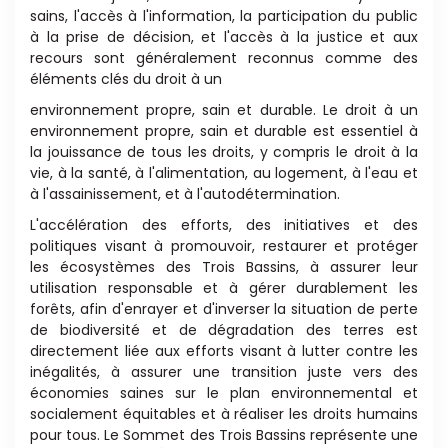
sains, l'accès à l'informa
ti
on, la par
ti
cipa
ti
on du public
à la prise de décision,
et l'accès à la jus
ti
ce et aux
recours sont généralement
reconnus comme des
éléments clés du droit à un
environnement propre, sain et durable. Le droit à un
environnement propre, sain et durable est essen
ti
el à
la
jouissance de tous les droits, y compris le droit à la
vie,
à la santé, à l'alimenta
ti
on, au logement, à l'eau et
à
l'assainissement, et à l'autodétermina
ti
on.
L'accéléra
ti
on des efforts, des ini
ti
a
ti
ves et des
poli
ti
ques visant à promouvoir, restaurer et protéger
les
écosystèmes des Trois Bassins, à assurer leur
u
ti
lisa
ti
on
responsable et à gérer durablement les
forêts, afin d'enrayer
et d'inverser la situa
ti
on de perte
de biodiversité
et de dégrada
ti
on des terres est
directement liée aux
efforts visant à lu
tt
er contre les
inégalités, à assurer une
transi
ti
on juste vers des
économies saines sur le plan
environnemental et
socialement équitables et à réaliser
les droits humains
pour tous. Le Sommet des Trois
Bassins représente une