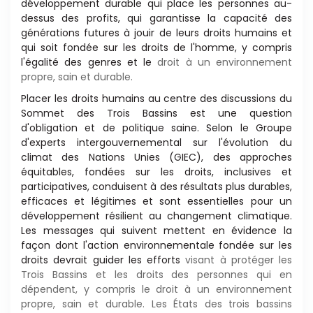
développement
durable qui place les personnes au-
dessus des profits,
qui garan
ti
sse la capacité des
généra
ti
ons futures à
jouir de leurs droits humains et
qui soit fondée sur les
droits de l'homme, y compris
l'égalité des genres et le
droit à un environnement
propre, sain et durable.
Placer les droits humains au centre des discussions du
Sommet des Trois Bassins est une ques
ti
on
d'obliga
ti
on
et de poli
ti
que saine. Selon le Groupe
d'experts intergouvernemental
sur l'évolu
ti
on du
climat des Na
ti
ons
Unies (GIEC), des approches
équitables, fondées sur les
droits, inclusives et
par
ti
cipa
ti
ves, conduisent à des
résultats plus durables,
efficaces et légi
ti
mes et sont
essen
ti
elles pour un
développement résilient au
changement clima
ti
que.
Les messages qui suivent
me
tt
ent en évidence la
façon dont l'ac
ti
on environnementale
fondée sur les
droits devrait guider les efforts
visant à protéger les
Trois Bassins et les droits des personnes qui en
dépendent, y compris le droit à un environnement
propre, sain et durable. Les États des trois bassins