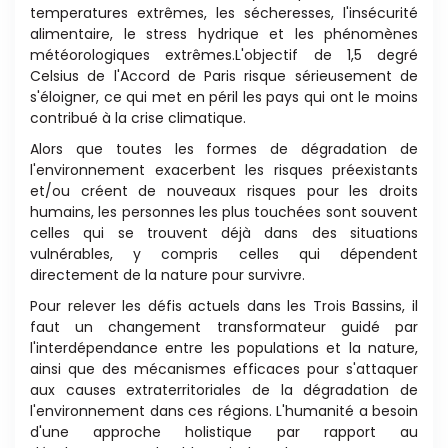
temperatures
extrêmes, les sécheresses, l'insécurité
alimentaire, le
stress hydrique et les phénomènes
météorologiques
extrêmes.L'objec
ti
f de 1,5 degré
Celsius de l'Accord de
Paris risque sérieusement de
s'éloigner, ce qui met en
péril les pays qui ont le moins
contribué à la crise clima
ti
que.
Alors que toutes les formes de dégrada
ti
on de
l'environnement
exacerbent les risques préexistants
et/ou
créent de nouveaux risques pour les droits
humains, les
personnes les plus touchées sont souvent
celles qui se
trouvent déjà dans des situa
ti
ons
vulnérables, y compris
celles qui dépendent
directement de la nature pour
survivre.
Pour relever les défis actuels dans les Trois Bassins, il
faut un changement transformateur guidé par
l'interdépendance
entre les popula
ti
ons et la nature,
ainsi
que des mécanismes efficaces pour s'a
tt
aquer
aux
causes extraterritoriales de la dégrada
ti
on de
l'environnement
dans ces régions. L'humanité a besoin
d'une
approche holis
ti
que par rapport au