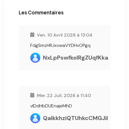
Les Commentaires
Ven. 10 Avril 2026 à 13:04
FdgSmzHRJxvwaVYDHvOPgq
NxLpPswfkolRgZUqfKka
Mer. 22 Juil. 2026 à 11:40
vIDdHbDUEnajeMhD
QaIkkhziQTUhkcCMGJil