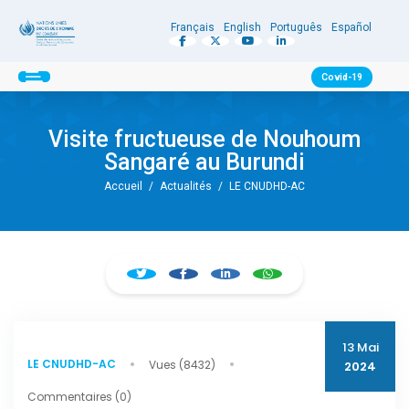
Français
English
Português
Español
Covid-19
Visite fructueuse de Nouhoum
Sangaré au Burundi
Accueil
/
Actualités
/
LE CNUDHD-AC
13 Mai
LE CNUDHD-AC
Vues (8432)
2024
Commentaires (0)