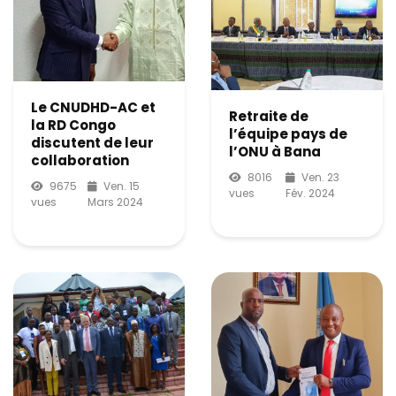
Le CNUDHD-AC et
Retraite de
la RD Congo
l’équipe pays de
discutent de leur
l’ONU à Bana
collaboration
8016
Ven. 23
9675
Ven. 15
vues
Fév. 2024
vues
Mars 2024