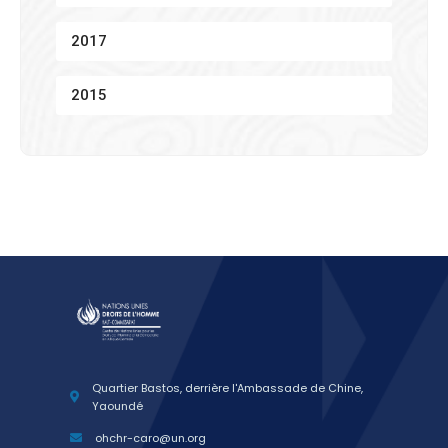
2017
2015
Quartier Bastos, derrière l'Ambassade de Chine,
Yaoundé
ohchr-caro@un.org