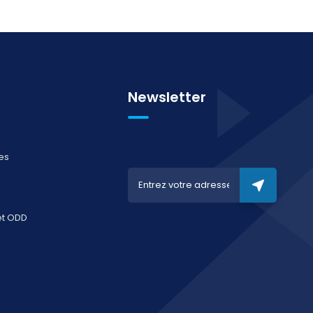
Newsletter
es
et ODD