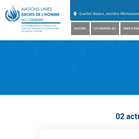
Quartier Bastos, derrière l'Ambass
ACCUEIL
LE CNUDHD-AC
PAYS COU
02
actu