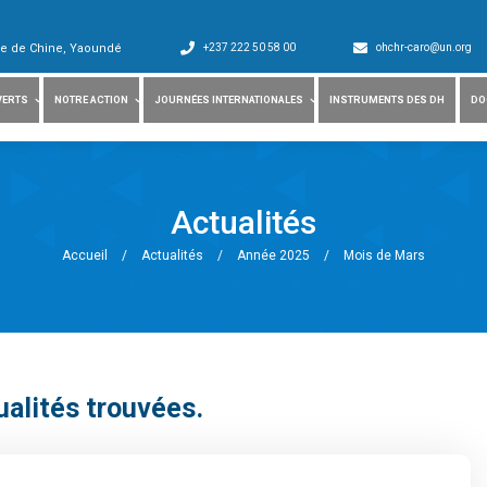
ade de Chine, Yaoundé
+237 222 50 58 00
ohchr-caro@un.org
VERTS
NOTRE ACTION
JOURNÉES INTERNATIONALES
INSTRUMENTS DES DH
DO
Actualités
Accueil
/
Actualités
/
Année 2025
/
Mois de Mars
alités trouvées.