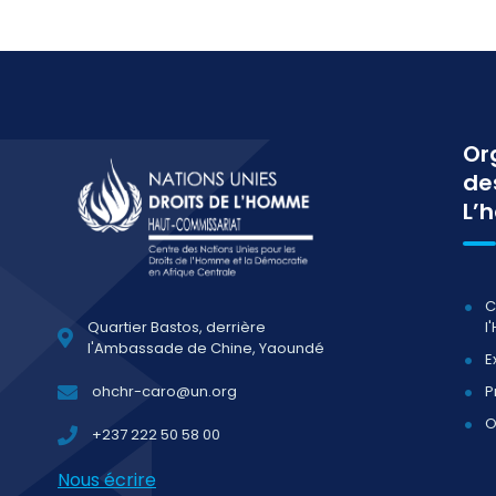
Or
de
L’
C
l
Quartier Bastos, derrière
l'Ambassade de Chine, Yaoundé
E
P
ohchr-caro@un.org
O
+237 222 50 58 00
Nous écrire