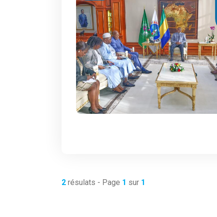
2
résulats - Page
1
sur
1