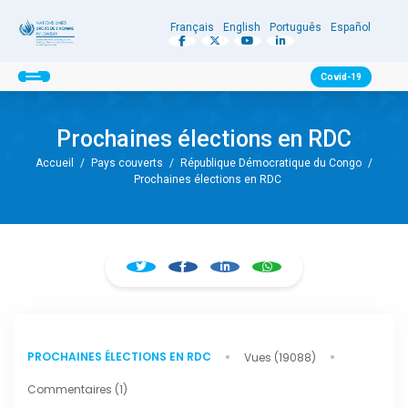
Français
English
Português
Español
Covid-19
Prochaines élections en RDC
Accueil
/
Pays couverts
/
République Démocratique du Congo
/
Prochaines élections en RDC
PROCHAINES ÉLECTIONS EN RDC
Vues (19088)
Commentaires (1)