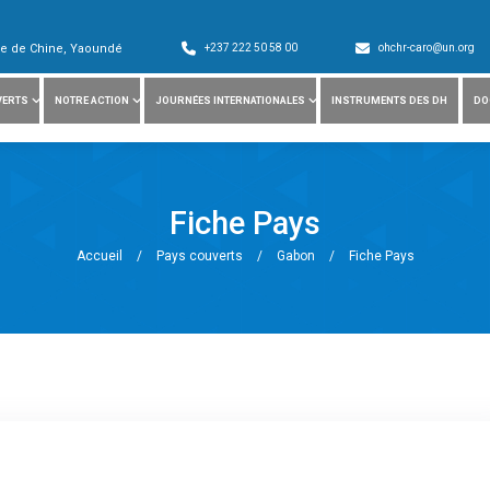
ade de Chine, Yaoundé
+237 222 50 58 00
ohchr-caro@un.org
VERTS
NOTRE ACTION
JOURNÉES INTERNATIONALES
INSTRUMENTS DES DH
DO
Fiche Pays
Accueil
/
Pays couverts
/
Gabon
/
Fiche Pays