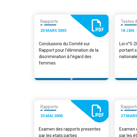
Rapports
Textes d
20 MARS 2003
18 JAN. 
Conclusions du Comité sur
Loi n°5-
Rapport pour l’élimination de la
portant 
discrimination à l'égard des
national
femmes
Rapports
Rapport
23 MAI 2000
27 MARS
Examen des rapports presentes
Examen d
par les etats parties
par les é