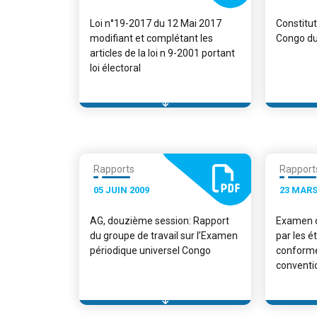
Loi n°19-2017 du 12 Mai 2017
Constitut
modifiant et complétant les
Congo du
articles de la loi n 9-2001 portant
loi électoral
Rapports
Rapport
05 JUIN 2009
23 MARS
AG, douzième session: Rapport
Examen d
du groupe de travail sur l’Examen
par les é
périodique universel Congo
conformém
conventi