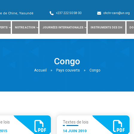
ade de Chine, Yaoundé
+237 222 50 58 00
ohchr-caro@un.org
VERTS
NOTRE ACTION
JOURNÉES INTERNATIONALES
INSTRUMENTS DES DH
DO
Congo
Accueil
»
Pays couverts
»
Congo
e lois
Textes de lois
2015
14 JUIN 2010