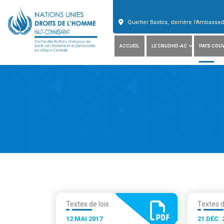
Quartier Bastos, derrière l'Ambass
ACCUEIL
LE CNUDHD-AC
PAYS COU
Textes de lois
Textes d
12 MAI 2017
21 DÉC. 