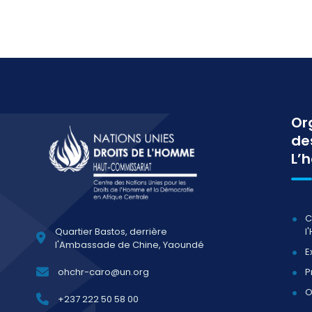
Or
de
L’
C
l
Quartier Bastos, derrière
l'Ambassade de Chine, Yaoundé
E
P
ohchr-caro@un.org
O
+237 222 50 58 00