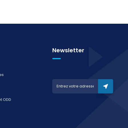
Newsletter
es
et ODD